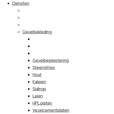
Diensten
Gevelbekleding
Gevelbepleistering
Steenstrips
Hout
Kaleien
Sidings
Leien
HPL platen
Vezelcementplaten