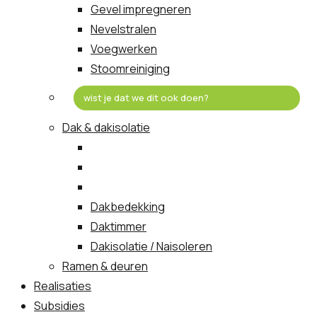
Gevel impregneren
Nevelstralen
Voegwerken
Stoomreiniging
wist je dat we dit ook doen?
Dak & dakisolatie
Dakbedekking
Daktimmer
Dakisolatie / Naisoleren
Ramen & deuren
Realisaties
Subsidies